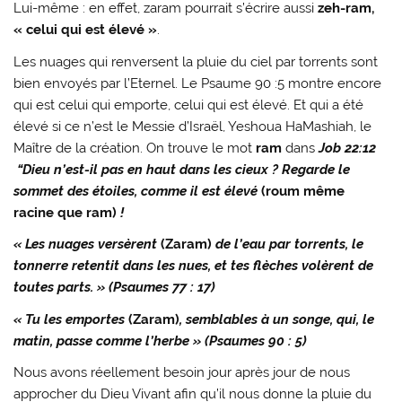
Lui-même : en effet, zaram pourrait s’écrire aussi
zeh-ram,
« celui qui est élevé »
.
Les nuages qui renversent la pluie du ciel par torrents sont
bien envoyés par l’Eternel. Le Psaume 90 :5 montre encore
qui est celui qui emporte, celui qui est élevé. Et qui a été
élevé si ce n’est le Messie d’Israël, Yeshoua HaMashiah, le
Maître de la création. On trouve le mot
ram
dans
Job 22:12
“Dieu n’est-il pas en haut dans les cieux ? Regarde le
sommet des étoiles, comme il est élevé
(roum même
racine que ram)
!
« Les nuages versèrent
(Zaram)
de l’eau par torrents, le
tonnerre retentit dans les nues, et tes flèches volèrent de
toutes parts. » (Psaumes 77 : 17)
« Tu les emportes
(Zaram)
, semblables à un songe, qui, le
matin, passe comme l’herbe » (Psaumes 90 : 5)
Nous avons réellement besoin jour après jour de nous
approcher du Dieu Vivant afin qu’il nous donne la pluie du