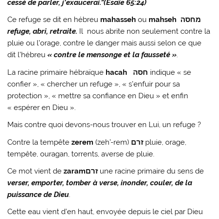
cessé de parler, j’exaucerai.”(Esaïe 65:24)
Ce refuge se dit en hébreu
mahasseh
ou
mahseh
מחסה
refuge, abri, retraite.
Il
nous abrite non seulement contre la
pluie ou l’orage, contre le danger mais aussi selon ce que
dit l’hébreu
« contre le mensonge et la fausseté »
.
La racine primaire hébraïque
hacah
חסה
indique « se
confier », « chercher un refuge », « s’enfuir pour sa
protection », « mettre sa confiance en Dieu » et enfin
« espérer en Dieu ».
Mais contre quoi devons-nous trouver en Lui, un refuge ?
Contre la tempête
zerem
(zeh’-rem)
זרם
pluie, orage,
tempête, ouragan, torrents, averse de pluie.
Ce mot vient de
zaram
זרם
une racine primaire du sens de
verser, emporter, tomber à verse, inonder, couler, de la
puissance de Dieu
.
Cette eau vient d’en haut, envoyée depuis le ciel par Dieu