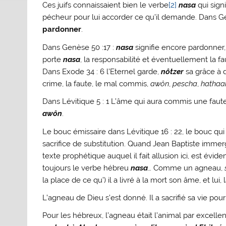
Ces juifs connaissaient bien le verbe
[2]
nasa
qui signi
pécheur pour lui accorder ce qu’il demande. Dans Gen
pardonner
.
Dans Genèse 50 :17 :
nasa
signifie encore pardonner
porte
nasa
, la responsabilité et éventuellement la f
Dans Exode 34 : 6 l’Eternel garde,
nôtzer
sa grâce à d
crime, la faute, le mal commis,
awôn
,
pescha
,
hathaa
Dans Lévitique 5 : 1 L’âme qui aura commis une faute, 
awôn
.
Le bouc émissaire dans Lévitique 16 : 22, le bouc qui 
sacrifice de substitution. Quand Jean Baptiste immer
texte prophétique auquel il fait allusion ici, est évid
toujours le verbe hébreu
nasa
… Comme un agneau,
la place de ce qu’) il a livré à la mort son âme, et lui,
L’agneau de Dieu s’est donné. Il a sacrifié sa vie po
Pour les hébreux, l’agneau était l’animal par excelle