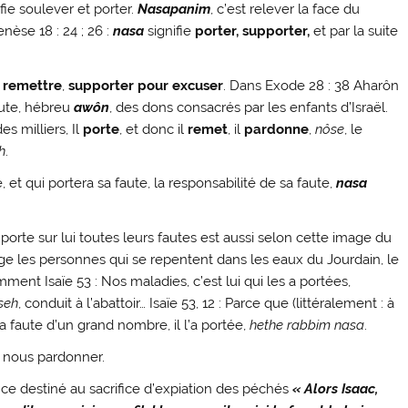
fie soulever et porter.
Nasapanim
, c’est relever la face du
èse 18 : 24 ; 26 :
nasa
signifie
porter, supporter,
et par la suite
,
remettre
,
supporter pour excuser
. Dans Exode 28 : 38 Aharôn
aute, hébreu
awôn
, des dons consacrés par les enfants d’Israël.
es milliers, Il
porte
, et donc il
remet
, il
pardonne
,
nôse
, le
h
.
et qui portera sa faute, la responsabilité de sa faute,
nasa
porte sur lui toutes leurs fautes est aussi selon cette image du
ge les personnes qui se repentent dans les eaux du Jourdain, le
emment Isaïe 53 : Nos maladies, c’est lui qui les a portées,
seh
, conduit à l’abattoir… Isaïe 53, 12 : Parce que (littéralement : à
 la faute d’un grand nombre, il l’a portée,
hethe rabbim nasa
.
ur nous pardonner.
nce destiné au sacrifice d’expiation des péchés
« Alors Isaac,