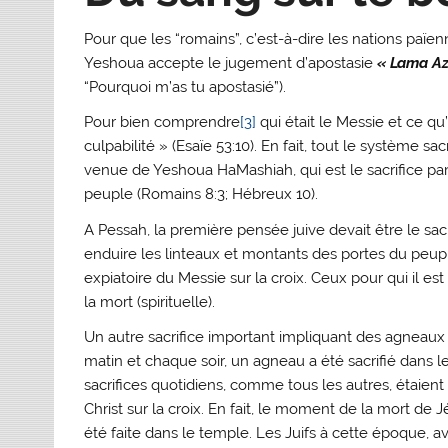
Pour que les “romains”, c’est-à-dire les nations païen
Yeshoua accepte le jugement d’apostasie
« Lama Az
“Pourquoi m’as tu apostasié”).
Pour bien comprendre
[3]
qui était le Messie et ce qu
culpabilité » (Esaïe 53:10). En fait, tout le système sa
venue de Yeshoua HaMashiah, qui est le sacrifice par
peuple (Romains 8:3; Hébreux 10).
A Pessah, la première pensée juive devait être le sac
enduire les linteaux et montants des portes du peup
expiatoire du Messie sur la croix. Ceux pour qui il e
la mort (spirituelle).
Un autre sacrifice important impliquant des agneaux
matin et chaque soir, un agneau a été sacrifié dans 
sacrifices quotidiens, comme tous les autres, étaient
Christ sur la croix. En fait, le moment de la mort de 
été faite dans le temple. Les Juifs à cette époque, a