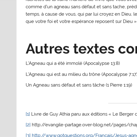
comme d’un agneau sans défaut et sans tache, prédes
temps, à cause de vous, qui par lui croyez en Dieu, le
que votre foi et votre espérance reposent sur Dieu »
Autres textes c
L’Agneau qui a été immolé (Apocalypse 13:8)
L’Agneau qui est au milieu du trône (Apocalypse 7:17
Un Agneau sans défaut et sans tâche (1 Pierre 1:19)
[1]
Livre de Guy Athia paru aux éditions « Le Berger d
[2]
http://evangile-partage.over-blog.net/pages/cha
[3]
http://www.gotquestions.org/Francais/Jesus-agn