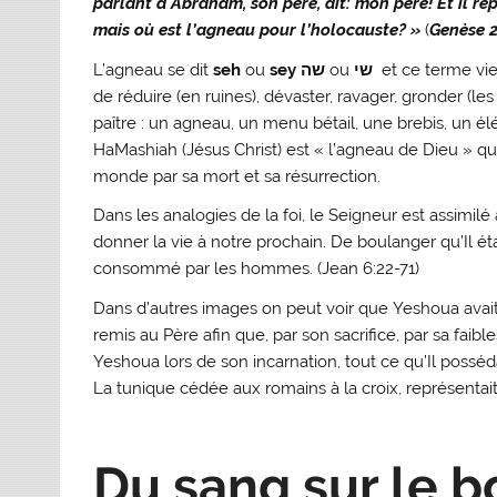
parlant à Abraham, son père, dit: mon père! Et il répon
mais où est l’agneau pour l’holocauste? »
(
Genèse 2
L’agneau se dit
seh
ou
sey
שה
ou
שי
et ce terme vi
de réduire (en ruines), dévaster, ravager, gronder (les
paître : un agneau, un menu bétail, une brebis, un 
HaMashiah (Jésus Christ) est « l’agneau de Dieu » qui 
monde par sa mort et sa résurrection.
Dans les analogies de la foi, le Seigneur est assimilé
donner la vie à notre prochain. De boulanger qu’Il ét
consommé par les hommes. (Jean 6:22-71)
Dans d’autres images on peut voir que Yeshoua avait un
remis au Père afin que, par son sacrifice, par sa faibl
Yeshoua lors de son incarnation, tout ce qu’Il posséd
La tunique cédée aux romains à la croix, représentait 
Du sang sur le b