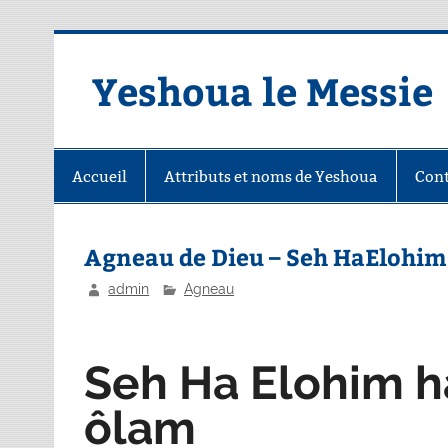
Skip
to
content
Yeshoua le Messie
Accueil
Attributs et noms de Yeshoua
Cont
Agneau de Dieu – Seh HaElohim
admin
Agneau
Seh Ha Elohim
h
ôlam