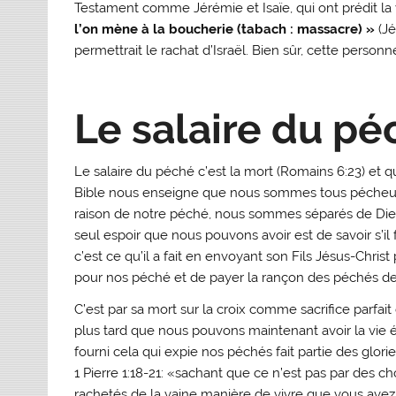
Testament comme Jérémie et Isaïe, qui ont prédit la
l’on mène à la boucherie (tabach : massacre) »
(Jé
permettrait le rachat d’Israël. Bien sûr, cette person
Le salaire du pé
Le salaire du péché c’est la mort (Romains 6:23) et
Bible nous enseigne que nous sommes tous pécheurs 
raison de notre péché, nous sommes séparés de Die
seul espoir que nous pouvons avoir est de savoir s’i
c’est ce qu’il a fait en envoyant son Fils Jésus-Christ 
pour nos péché et de payer la rançon des péchés de 
C’est par sa mort sur la croix comme sacrifice parfait
plus tard que nous pouvons maintenant avoir la vie é
fourni cela qui expie nos péchés fait partie des glori
1 Pierre 1:18-21: «sachant que ce n’est pas par des ch
rachetés de la vaine manière de vivre que vous avez 