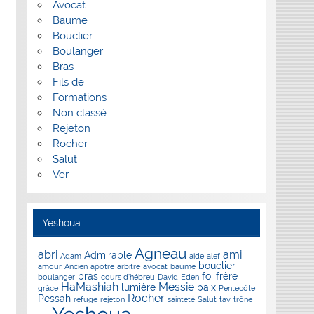
Avocat
Baume
Bouclier
Boulanger
Bras
Fils de
Formations
Non classé
Rejeton
Rocher
Salut
Ver
Yeshoua
Agneau
abri
ami
Admirable
Adam
aide
alef
bouclier
amour
Ancien
apôtre
arbitre
avocat
baume
bras
foi
frère
boulanger
cours d'hébreu
David
Eden
HaMashiah
Messie
lumière
paix
grâce
Pentecôte
Rocher
Pessah
refuge
rejeton
sainteté
Salut
tav
trône