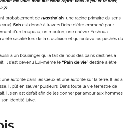
dit: me voici, mon fils! Isaac reprit: voici le feu et le bois;
2:7)
ent probablement de
שאה
sha’ah
une racine primaire du sens
 eaux).
Seh
est donné à travers l’idée d’être emmené pour
élément d’un troupeau, un mouton, une chèvre. Yeshoua
a été sacrifié lors de la crucifixion et qui enlève les péchés du
 aussi à un boulanger qui a fait de nous des pains destinés à
ait, Il s’est devenu Lui-même le
“Pain de vie”
destiné à être
e autorité dans les Cieux et une autorité sur la terre. Il les a
esse, Il pût en sauver plusieurs. Dans toute la vie terrestre de
ait, Il s’en est défait afin de les donner par amour aux hommes.
son identité juive.
ois