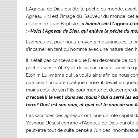
L’Agneau de Dieu qui ôte le péché du monde, avant d’ê
Agneau »
[1]
est l’image du Sauveur du monde, cet ag
citation de Jean Baptiste :
«
hinneh seh
(l’agneau)
h
:
«Voici l’Agneau de Dieu, qui enlève le péché du mo
L’agneau est pour nous, croyants messianiques, la pr
s’incarner en tant qu’homme avec une nature bien hum
Il n’était pas concevable que Dieu descende de son 
péchés sans qu’il n’y ait de sa part un vrai sacrifice 
Elohim Lui-même qui l’a voulu ainsi afin de nous con
que cela Lui coûte quelque chose, il devait en quelq
moins celui de son Fils pour monter et descendre d
a recueilli le vent dans ses mains? Qui a serré les e
terre? Quel est son nom, et quel est le nom de son fi
Les sacrifices des agneaux ont joué un rôle capital d
Yeshoua (Jésus) comme «l’Agneau de Dieu qui ôte le 
peut-être tout de suite pensé à l’un des innombrables