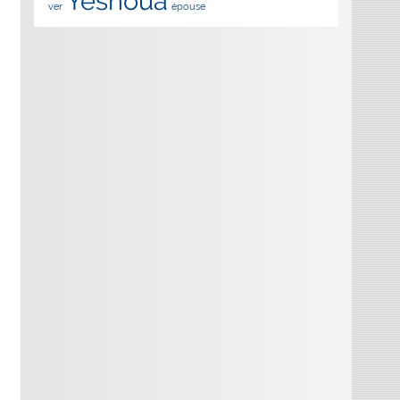
Yeshoua
ver
épouse