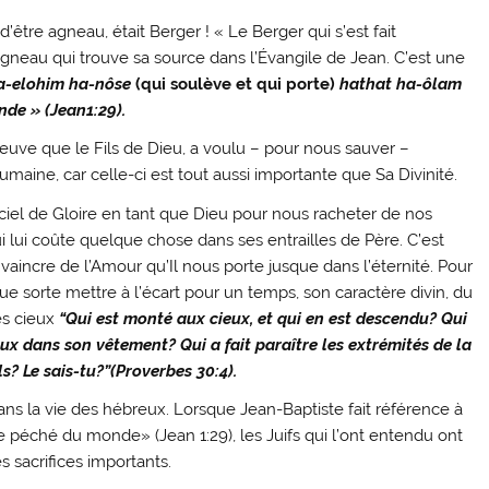
tre agneau, était Berger ! « Le Berger qui s’est fait
neau qui trouve sa source dans l’Évangile de Jean. C’est une
a-elohim ha-nôse
(qui soulève et qui porte)
hathat ha-ôlam
nde » (Jean1:29).
euve que le Fils de Dieu, a voulu – pour nous sauver –
aine, car celle-ci est tout aussi importante que Sa Divinité.
ciel de Gloire en tant que Dieu pour nous racheter de nos
qui lui coûte quelque chose dans ses entrailles de Père. C’est
vaincre de l’Amour qu’Il nous porte jusque dans l’éternité. Pour
ue sorte mettre à l’écart pour un temps, son caractère divin, du
es cieux
“Qui est monté aux cieux, et qui en est descendu? Qui
aux dans son vêtement? Qui a fait paraître les extrémités de la
ls? Le sais-tu?”(Proverbes 30:4).
ans la vie des hébreux. Lorsque Jean-Baptiste fait référence à
péché du monde» (Jean 1:29), les Juifs qui l’ont entendu ont
 sacrifices importants.