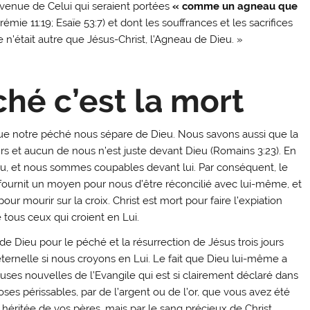
 venue de Celui qui seraient portées
« comme un agneau que
rémie 11:19; Esaïe 53:7) et dont les souffrances et les sacrifices
ne n’était autre que Jésus-Christ, l’Agneau de Dieu. »
ché c’est la mort
 que notre péché nous sépare de Dieu. Nous savons aussi que la
et aucun de nous n’est juste devant Dieu (Romains 3:23). En
u, et nous sommes coupables devant lui. Par conséquent, le
l fournit un moyen pour nous d’être réconcilié avec lui-même, et
pour mourir sur la croix. Christ est mort pour faire l’expiation
tous ceux qui croient en Lui.
 de Dieu pour le péché et la résurrection de Jésus trois jours
ternelle si nous croyons en Lui. Le fait que Dieu lui-même a
euses nouvelles de l’Evangile qui est si clairement déclaré dans
oses périssables, par de l’argent ou de l’or, que vous avez été
héritée de vos pères, mais par le sang précieux de Christ,