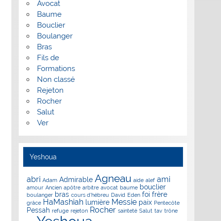
Avocat
Baume
Bouclier
Boulanger
Bras
Fils de
Formations
Non classé
Rejeton
Rocher
Salut
Ver
Yeshoua
Agneau
abri
ami
Admirable
Adam
aide
alef
bouclier
amour
Ancien
apôtre
arbitre
avocat
baume
bras
foi
frère
boulanger
cours d'hébreu
David
Eden
HaMashiah
Messie
lumière
paix
grâce
Pentecôte
Rocher
Pessah
refuge
rejeton
sainteté
Salut
tav
trône