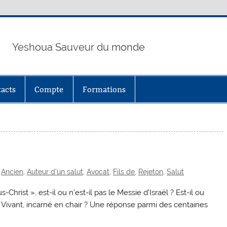
Yeshoua Sauveur du monde
acts
Compte
Formations
,
Ancien
,
Auteur d'un salut
,
Avocat
,
Fils de
,
Rejeton
,
Salut
rist », est-il ou n’est-il pas le Messie d’Israël ? Est-il ou
Dieu Vivant, incarné en chair ? Une réponse parmi des centaines