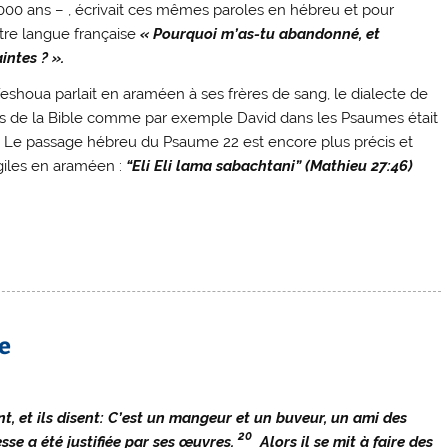
 3000 ans – , écrivait ces mêmes paroles en hébreu et pour
otre langue française
«
Pourquoi m’as-tu abandonné, et
intes ? ».
 Yeshoua parlait en araméen à ses frères de sang, le dialecte de
urs de la Bible comme par exemple David dans les Psaumes était
. Le passage hébreu du Psaume 22 est encore plus précis et
giles en araméen :
“Eli Eli lama sabachtani” (Mathieu 27:46)
e
, et ils disent: C’est un mangeur et un buveur, un ami des
20
sse a été justifiée par ses œuvres.
Alors il se mit à faire des