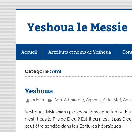
Skip
to
content
Yeshoua le Messie
Accueil
Attributs et noms de Yeshoua
Cont
Catégorie :
Ami
Yeshoua
admin
Abri
,
Admirable
,
Agneau
,
Aide
,
Alef
,
Ami
Yeshoua HaMashiah que les nations appellent « Jésus-Ch
n’est-il pas le Fils de Dieu ? Est-Il ou n’est-Il pas 
peut être sondée dans les Ecritures hébraïques.