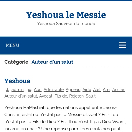
Skip
to
content
Yeshoua le Messie
Yeshoua Sauveur du monde
MENU
Catégorie :
Auteur d’un salut
Yeshoua
admin
Abri
,
Admirable
,
Agneau
,
Aide
,
Alef
,
Ami
,
Ancien
,
Auteur d'un salut
,
Avocat
,
Fils de
,
Rejeton
,
Salut
Yeshoua HaMashiah que les nations appellent « Jésus-
Christ », est-il ou n’est-il pas le Messie d’Israël ? Est-il ou
n’est-il pas le Fils de Dieu ? Est-Il ou n’est-Il pas Dieu Vivant,
incarné en chair ? Une réponse parmi des centaines peut