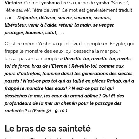
Victoire
. Ce mot
yeshoua
tire sa racine de
yasha
“Sauver”,
“être sauvé”, “être délivré”. Ce mot est généralement traduit
par :
Défendre, délivrer, sauver, secourir, secours,
libérateur, venir à l’aide, retenir la main, se venger,
protéger, Sauveur, salut, . . .
C’est ce même Yeshoua qui délivra le peuple en Egypte, qui
frappa le monstre des eaux, qui dessécha la mer pour
laisser passer son peuple
« Réveille-toi, réveille-toi, revêts-
toi de force, bras de l’Eternel ! Réveille-toi, comme aux
jours d’autrefois, [comme dans] les générations des siècles
passés ! N’est-ce pas toi qui as taillé en pièces Rahab, qui a
frappé le monstre [des eaux] ? N’est-ce pas toi qui
desséchas la mer, les eaux du grand abîme ? Qui fit des
profondeurs de la mer un chemin pour le passage des
rachetés ? » (
Esaïe 51 : 9-10 )
Le bras de sa sainteté