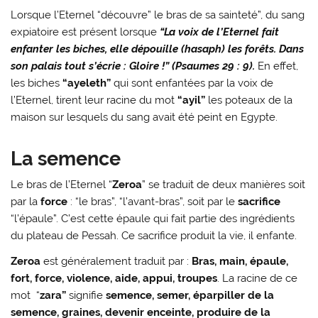
Lorsque l’Eternel “découvre” le bras de sa sainteté”, du sang
expiatoire est présent lorsque
“La voix de l’Eternel fait
enfanter les biches, elle dépouille (hasaph) les forêts. Dans
son palais tout s’écrie : Gloire !” (Psaumes 29 : 9).
En effet,
les biches
“ayeleth”
qui sont enfantées par la voix de
l’Eternel, tirent leur racine du mot
“ayil”
les poteaux de la
maison sur lesquels du sang avait été peint en Egypte.
La semence
Le bras de l’Eternel “
Zeroa
” se traduit de deux manières soit
par la
force
: “le bras”, “l’avant-bras”, soit par le
sacrifice
“l’épaule”. C’est cette épaule qui fait partie des ingrédients
du plateau de Pessah. Ce sacrifice produit la vie, il enfante.
Zeroa
est généralement traduit par :
Bras, main, épaule,
fort, force, violence, aide, appui, troupes
. La racine de ce
mot “
zara”
signifie
semence, semer, éparpiller de la
semence, graines, devenir enceinte, produire de la